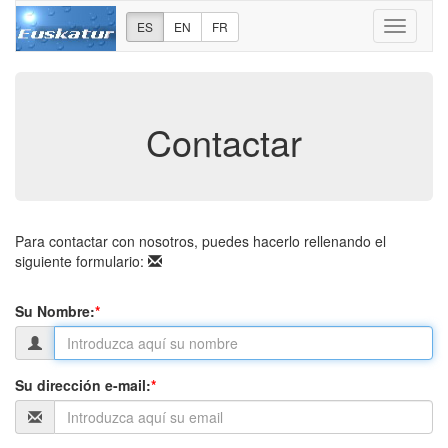
ES
EN
FR
Cambiar
modo
navegac
Contactar
Para contactar con nosotros, puedes hacerlo rellenando el
siguiente formulario:
Su Nombre:
*
Su dirección e-mail:
*