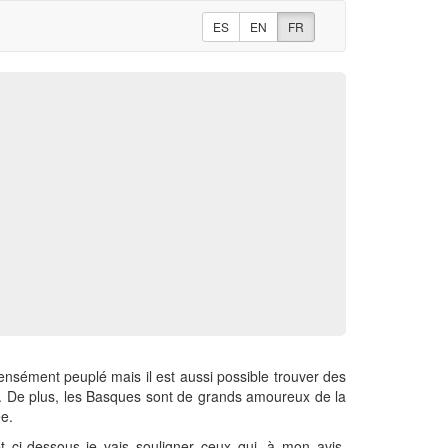
ES
EN
FR
 densément peuplé mais il est aussi possible trouver des
l. De plus, les Basques sont de grands amoureux de la
ée.
 ci-dessous je vais souligner ceux qui, à mon avis,