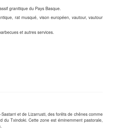
massif granitique du Pays Basque.
ntique, rat musqué, vison européen, vautour, vautour
 barbecues et autres services.
z-Sastarri et de Lizarrusti, des forêts de chênes comme
nord du Txindoki. Cette zone est éminemment pastorale,
.