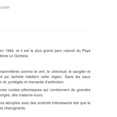
ai.com
 en 1994, et il est le plus grand parc naturel du Pays
ètres Le Gorbeia.
 mammifères comme le cerf, le chevreuil, le sanglier et
nd pic tacheté habitent cette région. Dans les eaux
tre vit, protégée et menacée d'extinction.
zones rurales pittoresques qui contiennent de grandes
forges, des maisons-tours.
es abruptes avec des endroits intéressants tels que la
ces charognards.