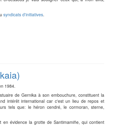
au
syndicats d'initiatives
.
kaia)
en 1984.
tuaire de Gernika à son embouchure, constituent la
 intérêt international car c'est un lieu de repos et
rs tels que: le héron cendré, le cormoran, sterne,
t en évidence la grotte de Santimamiñe, qui contient